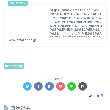
https://www.amazon.co.jp/s?
k=%E3%82%B3%E3%82%AF%E
3%83%A8+%E3%82%BD%E3%
83%95%E3%83%88%E3%83%A
A%E3%83%B3%E3%82%B0%E3
%83%8E%E3%83%BC%E3%83
%88&__mk_ja_JP=%E3%82%A
B%E3%82%BF%E3%82%AB%E
www.amazon.co.jp
3%83%8A&ref=nb_sb_noss_1
Shopping
share
しゅう
関連記事