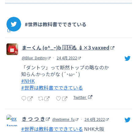
#世界は教科書でできている
まーくん (o^_ｰ)b 🇺🇦💪 💉×3 vaxxed
@Blue_Destiny
·
24 4月 2022
「ダントツ」って断然トップの略なのか
知らんかったがな (´･ω･`)
#NHK
#世界は教科書でできている
Twitter
き つ つ き
@extreme_fu
·
24 4月 2022
#世界は教科書でできている
NHK大阪