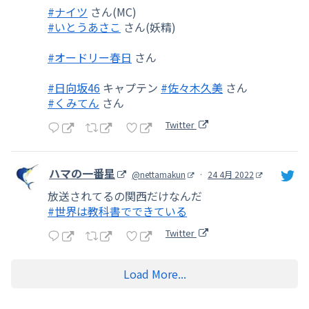
#ナイツ
さん(MC)
#いとうあさこ
さん(妖精)
#オードリー春日
さん
#日向坂46
キャプテン
#佐々木久美
さん
#くみてん
さん
Twitter
ハマの一番星
@nettamakun
·
24 4月 2022
放送されてるの関西だけなんだ
#世界は教科書でできている
Twitter
Load More...