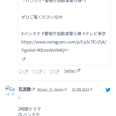
「バンカケ~警視庁自動車警ら隊~」
ぜひご覧ください😌🫶
#バンカケ #警視庁自動車警ら隊 #テレビ東京
https://www.instagram.com/p/CqSi7fCrZyk/
?igshid=MDJmNzVkMjY=
1
Twitter
花流艶
@Cool_71_Honey
·
29 3月 2023
✨
2時間ドラマ
📺 バンカケ