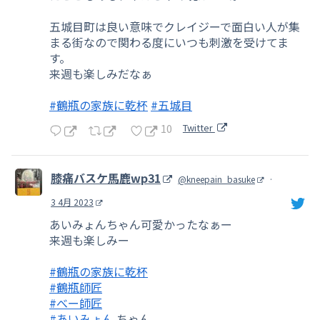
五城目町は良い意味でクレイジーで面白い人が集
まる街なので関わる度にいつも刺激を受けてま
す。
来週も楽しみだなぁ
#鶴瓶の家族に乾杯
#五城目
10
Twitter
膝痛バスケ馬鹿wp31
@kneepain_basuke
·
3 4月 2023
あいみょんちゃん可愛かったなぁー
来週も楽しみー
#鶴瓶の家族に乾杯
#鶴瓶師匠
#べー師匠
#あいみょん
ちゃん