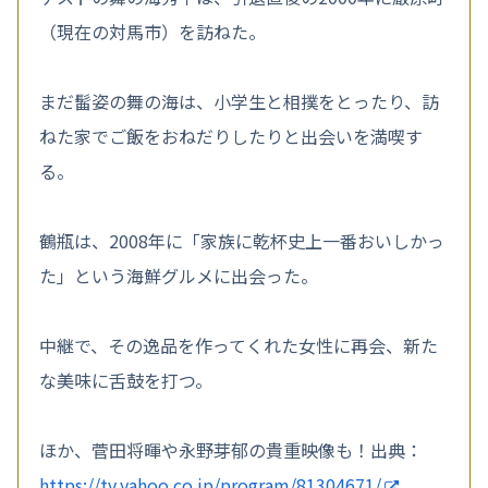
（現在の対馬市）を訪ねた。
まだ髷姿の舞の海は、小学生と相撲をとったり、訪
ねた家でご飯をおねだりしたりと出会いを満喫す
る。
鶴瓶は、2008年に「家族に乾杯史上一番おいしかっ
た」という海鮮グルメに出会った。
中継で、その逸品を作ってくれた女性に再会、新た
な美味に舌鼓を打つ。
ほか、菅田将暉や永野芽郁の貴重映像も！出典：
https://tv.yahoo.co.jp/program/81304671/