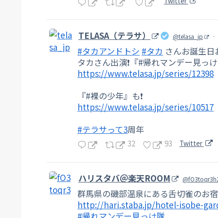
Twitter
TELASA（テラサ）
@telasa_jp
·
#タカアンドトシ
#タカ
さんお誕生日
タカさん出演❗️『#帰れマンデー見っ
https://www.telasa.jp/series/12398
『#裸の少年』も❗️
https://www.telasa.jp/series/10517
#テラサって3
周年
32
93
Twitter
ハリスタバ＠楽天ROOM
@fO3toqr3h
群馬県の磯部温泉にある舌切雀のお宿
http://hari.staba.jp/hotel-isobe-ga
#帰れマンデー見っけ隊