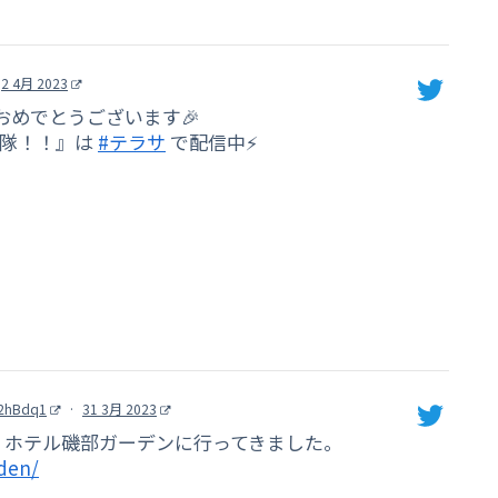
2 4月 2023
おめでとうございます🎉
け隊！！』は
#テラサ
で配信中⚡️
2hBdq1
·
31 3月 2023
 ホテル磯部ガーデンに行ってきました。
rden/