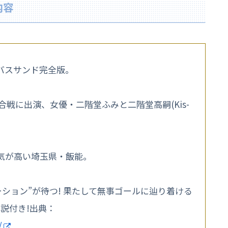
内容
バスサンド完全版。
戦に出演、女優・二階堂ふみと二階堂高嗣(Kis-
気が高い埼玉県・飯能。
ション”が待つ! 果たして無事ゴールに辿り着ける
説付き!出典：
/