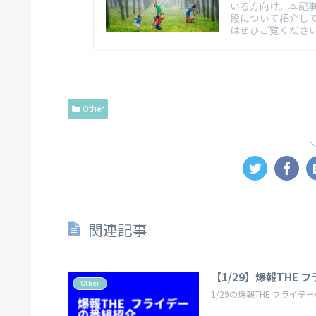
いる方向け。本記
段について紹介し
はぜひご覧くださ
Other
関連記事
【1/29】爆報THE
Other
1/29の爆報THE フライ