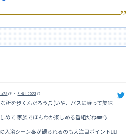
bb25
·
3 4月 2023
な所を歩くんだろう♫(いや、バスに乗って美味
めて 家族でほんわか楽しめる番組だね🚌💨
の入浴シーン♨が観られるのも大注目ポイント☝🏻