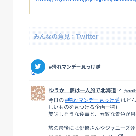
みんなの意見：Twitter
#帰れマンデー見っけ隊
ゆうか｜夢は一人旅で北海道
@ere6
今日の
#帰れマンデー見っけ隊
はどん
しいものを見つける企画ー🤣)
美味しそうな食事と、素敵な景色が楽し
旅の最後には俳優さんやジャニーズ達