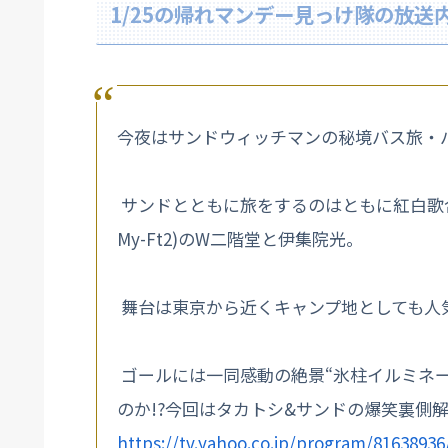
1/25の帰れマンデー見っけ隊の放送
今夜はサンドウィッチマンの秘境バス旅・
サンドとともに旅をするのはともに紅白歌合
My-Ft2)のW二階堂と伊集院光。
舞台は東京から近くキャンプ地としても人
ゴールには一同感動の絶景“氷柱イルミネー
のか!?今回はタカトシ&サンドの爆笑裏側解
https://tv.yahoo.co.jp/program/81638936