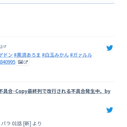
23
ゲドン
#黒須あろま
#白玉みかん
#ガァルル
6840995
不具合･Copy最終列で改行される不具合発生中。by
パラ 01話 [新] より