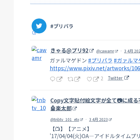
#プリパラ
きゃる@プリ92
@cawamr
·
3 4月 20
ガァルマゲドン
#プリパラ
#ガァルマ
https://www.pixiv.net/artworks/10
2
Twitter
Copy文字貼付絵文字が全て📷に成る
🤖楽太郎
@tnbtv_101_etx
·
3 4月 2023
【📺】【アニメ】
'17/04/04(火)OA―アイドルタイムプリ