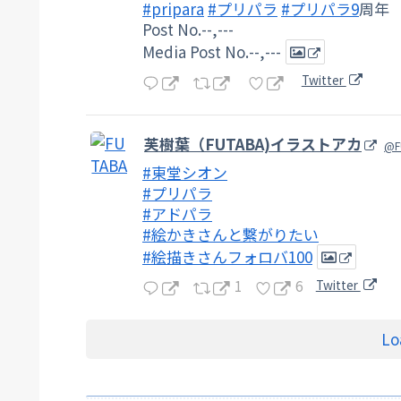
#pripara
#プリパラ
#プリパラ9
周年
Post No.--,---
Media Post No.--,---
Twitter
芙樹葉（FUTABA)イラストアカ
@F
#東堂シオン
#プリパラ
#アドパラ
#絵かきさんと繋がりたい
#絵描きさんフォロバ100
1
6
Twitter
Lo