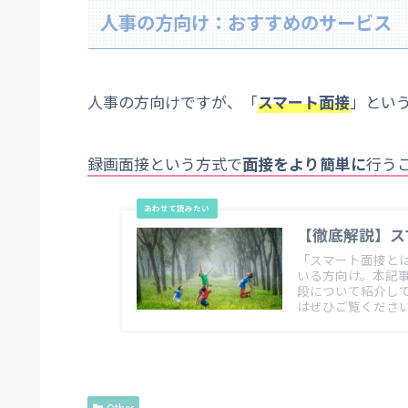
人事の方向け：おすすめのサービス
人事の方向けですが、「
スマート面接
」とい
録画面接という方式で
面接をより簡単に
行う
【徹底解説】ス
「スマート面接と
いる方向け。本記
段について紹介し
はぜひご覧くださ
Other