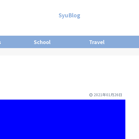
SyuBlog
s
School
Travel
2021年01月26日