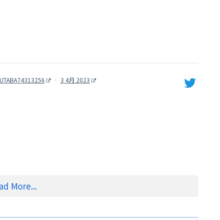
UTABA74313256
·
3 4月 2023
ad More...