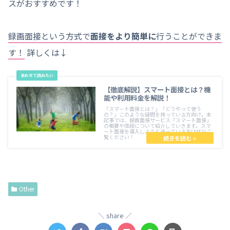
スがおすすめです！
録画面接という方式で
面接をより簡単に
行うことができま
す！
詳しくは↓
【徹底解説】スマート面接とは？機
能や利用料金を解説！
「スマート面接とは？」「どうやって使う
の？」このような疑問を持っている方向け。本
記事では、録画面接サービス「スマート面接」
の概要や値段について紹介していきます。スマ
ート面接を導入しようと迷っている方はぜひご
覧ください！
Other
share