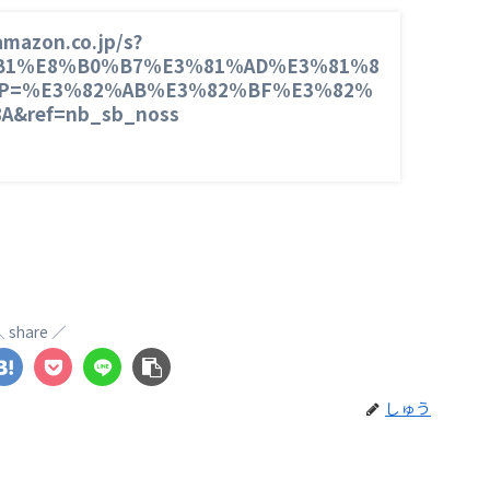
mazon.co.jp/s?
B1%E8%B0%B7%E3%81%AD%E3%81%8
JP=%E3%82%AB%E3%82%BF%E3%82%
&ref=nb_sb_noss
share
しゅう