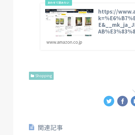
https://www.a
k=%E6%B7%
E&__mk_ja_
AB%E3%83%8A
www.amazon.co.jp
Shopping
関連記事