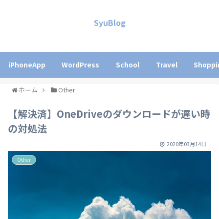
SyuBlog
iPhoneApp
WordPress
School
Travel
Shoppi
ホーム
Other
【解決済】OneDriveのダウンロードが遅い時
の対処法
2020年03月14日
Other