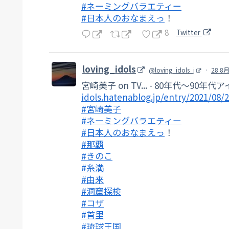
#ネーミングバラエティー
#日本人のおなまえっ
！
8
Twitter
loving_idols
@loving_idols_j
·
28 8月
宮崎美子 on TV... - 80年代～90年代
idols.hatenablog.jp/entry/2021/08/
#宮崎美子
#ネーミングバラエティー
#日本人のおなまえっ
！
#那覇
#きのこ
#糸満
#由来
#洞窟探検
#コザ
#首里
#琉球王国