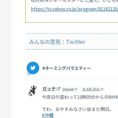
https://tv.yahoo.co.jp/program/81162120
みんなの意見：Twitter
#ネーミングバラエティー
ガッチ
@gisei8
·
31 8月 2021
今夜日付変わって1(時05分からのNH
でわ、おやすみなさい😪また明日。
#沖縄