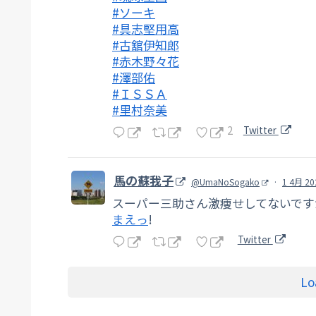
#ソーキ
#具志堅用高
#古舘伊知郎
#赤木野々花
#澤部佑
#ＩＳＳＡ
#里村奈美
2
Twitter
馬の蘇我子
@UmaNoSogako
·
1 4月 20
スーパー三助さん激痩せしてないで
まえっ
!
Twitter
Lo