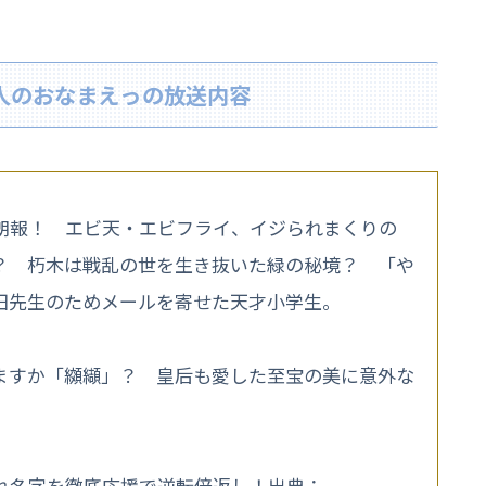
本人のおなまえっの放送内容
朗報！ エビ天・エビフライ、イジられまくりの
？ 朽木は戦乱の世を生き抜いた緑の秘境？ 「や
田先生のためメールを寄せた天才小学生。
ますか「纐纈」？ 皇后も愛した至宝の美に意外な
れ名字を徹底応援で逆転倍返し！出典：