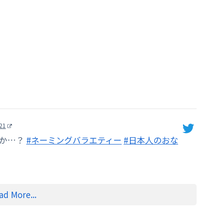
21
すか…？
#ネーミングバラエティー
#日本人のおな
ad More...