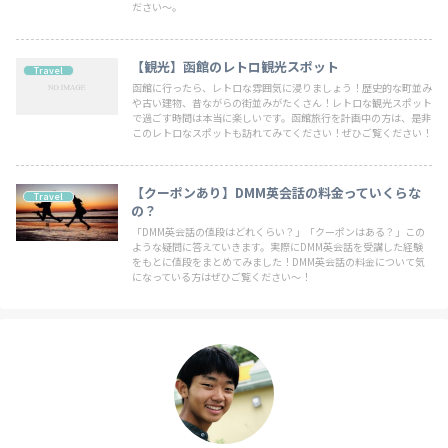
ださい〜。
【観光】函館のレトロ観光スポット
Travel
函館に行ったら、レトロな雰囲気に浸りましょう！歴史的な町並み
や古い建物、昔ながらの街並みがたくさん！レトロな観光スポット
で過ごす時間は本当に楽しいです。函館旅行を計画中の方は、是非
このレトロなスポットも訪れてみてください！ぜひご覧ください！
【クーポンあり】DMM英会話の料金っていくらな
Travel
の？
「DMM英会話の値段はどれくらい？」「クーポンはある？」この
ような疑問に答えていきます。実際にDMM英会話を受講した経験
をもとに値段をまとめてみました！DMM英会話の料金について気
になっている方はぜひご覧ください〜！