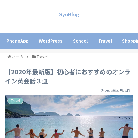
SyuBlog
iPhoneApp
WordPress
School
Travel
Shoppi
ホーム
Travel
【2020年最新版】初心者におすすめのオンラ
イン英会話３選
2020年02月26日
Travel