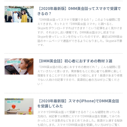
【2020年最新版】DMM英会話ってスマホで受講で
Travel
きるの？
「DMM英会話ってスマホで受講できるの？」このような疑問に答
えてきます。ネット上で「DMM英会話 スマホ」と調べると、
Skypeをダウンロードすればできます！という記事をよく見かけま
すが、それは少し古い情報です。DMM英会話は少し前までは
Skypeを使ってレッスンを行なっていたのですが、最近はDMM英会
話のホームページで通話ができるようになりました。Skypeは不要
です。
【DMM英会話】初心者におすすめの教材３選
Travel
「DMM英会話の初心者におすすめの教材どれ？」こんな疑問に答
えていきたいと思います。実体験をもとに初心者でも簡単に楽しく
授業をすることができた教材を３つ紹介します！英語があまり得意
でない人向けの記事ですので、英語初心者の方はぜひご覧くださ
い！
【2020年最新版】スマホ(iPhone)でDMM英会話
Travel
を受講してみた
スマホでDMM英会話って受講できるの？こんな疑問を持っている
方向け。本記事では実際にスマホでDMM英会話を受講してみてわ
かったことや注意点などをまとめてみました。英語が上達する秘訣
も紹介します。スマホでDMM英会話を受講したい方はぜひご覧く