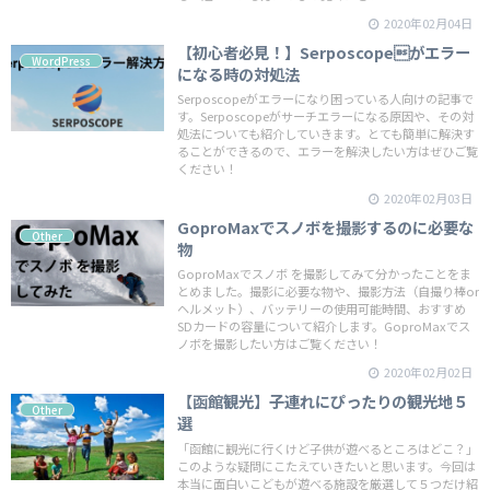
2020年02月04日
【初心者必見！】Serposcopeがエラー
WordPress
になる時の対処法
Serposcopeがエラーになり困っている人向けの記事で
す。Serposcopeがサーチエラーになる原因や、その対
処法についても紹介していきます。とても簡単に解決す
ることができるので、エラーを解決したい方はぜひご覧
ください！
2020年02月03日
GoproMaxでスノボを撮影するのに必要な
Other
物
GoproMaxでスノボ を撮影してみて分かったことをま
とめました。撮影に必要な物や、撮影方法（自撮り棒or
ヘルメット）、バッテリーの使用可能時間、おすすめ
SDカードの容量について紹介します。GoproMaxでス
ノボを撮影したい方はご覧ください！
2020年02月02日
【函館観光】子連れにぴったりの観光地５
Other
選
「函館に観光に行くけど子供が遊べるところはどこ？」
このような疑問にこたえていきたいと思います。今回は
本当に面白いこどもが遊べる施設を厳選して５つだけ紹