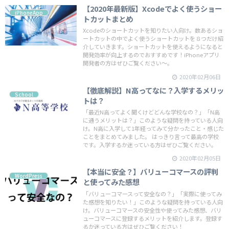
【2020年最新版】Xcodeでよく使うショー
iPhoneApp
トカットまとめ
Xcodeのショートカットを知りたい人向け。数あるショ
ートカットの中でよく使うショートカットを８つだけ紹
介していきます。ショートカットを使えるようになると
開発効率が向上するのでおすすめです！iPhoneアプリ
開発者の方はぜひご覧ください〜。
2020年02月06日
【徹底解説】N高ってなに？入学するメリッ
School
トは？
「最近N高ってよく聞くけどどんな学校なの？」「N高
に通うメリットは？」このような疑問を持っている人向
け。N高に入学して1年経ってみて分かったこと・感じた
ことをまとめてみました。 はっきり言って最高の学校
です。入学するか迷っている方はぜひご覧ください。
2020年02月05日
【本当に安全？】バリューコマースの評判
WordPress
と使ってみた感想
「バリューコマースって安全なの？」「実際に使ってみ
た感想を知りたい！」このような疑問を持っている人向
け。バリューコマースの安全性や使ってみた感想、バリ
ューコマースに登録するメリットを紹介します。登録す
るか迷っている方はぜひご覧ください！