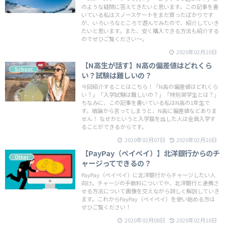
のような疑問に答えてきたいと思います。この記事を書
いている私はスノースケートをまだ買ったばかりです
が、いろいろなところで遊んでみたので、紹介していき
たいと思います。また、安く購入できる方法も紹介する
のでぜひご覧ください〜。
2020年02月10日
【N高生が話す】N高の偏差値はどれくら
School
い？試験は難しいの？
今回紹介することはこちら！「N高の偏差値はどれくら
い？」「入学試験は難しいの？」「特別奨学生とは？」
ちなみに、この記事を書いている私はN高の1年生で
す。結論から言ってしまうと、N高に偏差値などありま
せん！ なぜかというと入学届を出した人は全員入学す
ることができるからです。
2020年02月07日
2020年02月10日
【PayPay（ペイペイ）】北洋銀行からのチ
Other
ャージってできるの？
PayPay（ペイペイ）に北洋銀行からチャージしたい人
向け。チャージの手数料についてや、北洋銀行と連携さ
せる方法について画像を交えながら詳しく解説していき
ます。これからPayPay（ペイペイ）を使い始める方は
ぜひご覧ください！
2020年02月08日
2020年02月10日