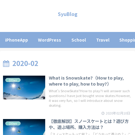
SyuBlog
iPhoneApp
WordPress
School
Travel
Shoppi
2020-02
What is Snowskate?（How to play,
Other
where to play, how to buy?）
What's SnowSkate?How to play?I will answer such
questions.I have just bought snow skates.However,
it was very fun, so I will introduce about snow
skating.
2020年02月10日
【徹底解説】スノースケートとは？遊び方
Other
や、遊ぶ場所、購入方法は？
「スノースケートって何？」「どうやって遊ぶの？」こ